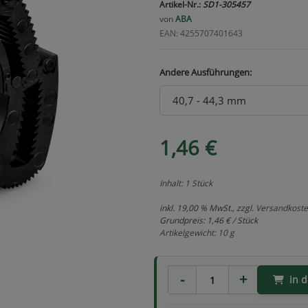
Artikel-Nr.:
SD1-305457
von
ABA
EAN: 4255707401643
Andere Ausführungen:
1,46 €
Inhalt: 1 Stück
inkl. 19,00 % MwSt., zzgl.
Versandkost
Grundpreis:
1,46 € / Stück
Artikelgewicht: 10 g
in 