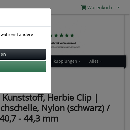
Warenkorb -
), während andere
Gummiprofile
Schnellkupplungen
Alles
 Kunststoff, Herbie Clip |
hschelle, Nylon (schwarz) /
40,7 - 44,3 mm