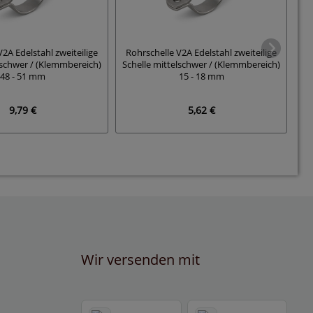
2A Edelstahl zweiteilige
Rohrschelle V2A Edelstahl zweiteilige
Ro
lschwer / (Klemmbereich)
Schelle mittelschwer / (Klemmbereich)
Sc
48 - 51 mm
15 - 18 mm
9,79 €
5,62 €
Wir versenden mit