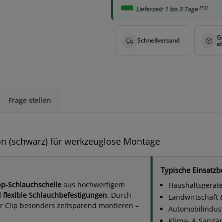
[*2]
Lieferzeit: 1 bis 3 Tage
Frage stellen
on (schwarz) für werkzeuglose Montage
Typische Einsatzb
p-Schlauchschelle
aus hochwertigem
Haushaltsgerät
d flexible Schlauchbefestigungen
. Durch
Landwirtschaft
er Clip besonders zeitsparend montieren –
Automobilindust
Klima- & Sanitä