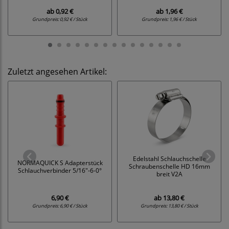
ab
0,92 €
ab
1,96 €
Grundpreis:
0,92 € / Stück
Grundpreis:
1,96 € / Stück
Zuletzt angesehen Artikel:
Edelstahl Schlauchschelle
NORMAQUICK S Adapterstück
Schraubenschelle HD 16mm
Schlauchverbinder 5/16"-6-0°
breit V2A
6,90 €
ab
13,80 €
Grundpreis:
6,90 € / Stück
Grundpreis:
13,80 € / Stück